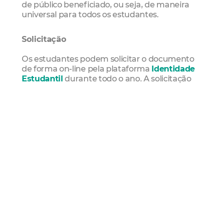
de público beneficiado, ou seja, de maneira
universal para todos os estudantes.
Solicitação
Os estudantes podem solicitar o documento
de forma on-line pela plataforma
Identidade
Estudantil
durante todo o ano. A solicitação
também pode ser realizada de forma
presencial, desde que agendada no
site da
Etufor
e escolhido um dos postos de
atendimento:
- Sede da Etufor (Avenida dos
Expedicionários, 5677 - Vila União)
- Shopping RioMar Kennedy
- Vapt Vupt Centro, Messejana, Riomar
Fortaleza e Antônio Bezerra
- Central da Cidadania na Câmara Municipal
de Fortaleza
- Terminal Washington Soares