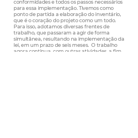
conformidades e todos os passos necessários
para essa implementação. Tivemos como
ponto de partida a elaboração do inventário,
que é o coração do projeto como um todo.
Para isso, adotamos diversas frentes de
trabalho, que passaram a agir de forma
simultânea, resultando na implementação da
lei, em um prazo de seis meses. O trabalho
agora continua, com outras atividades, a fim
de garantir a aplicação efetiva da lei”,
ressaltou Juliana.
A secretária destacou a disposição do
município de Fortaleza em apoiar e
compartilhar a experiência adquirida na
aplicação da lei com outros municípios.
Participaram do encontro, que seguiu todos
os protocolos de enfrentamento ao
coronavírus, o coordenador de transparência
e integridade, Paulo Cavalcante, o gerente de
gestão de atendimento e respostas, Marley
Oliveira, pelo município de Fortaleza, bem