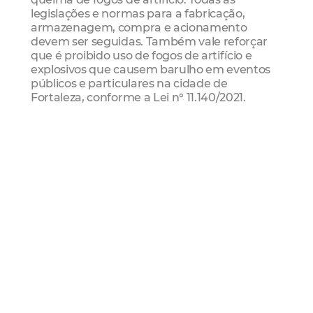
legislações e normas para a fabricação,
armazenagem, compra e acionamento
devem ser seguidas. Também vale reforçar
que é proibido uso de fogos de artifício e
explosivos que causem barulho em eventos
públicos e particulares na cidade de
Fortaleza, conforme a Lei n° 11.140/2021.
Primeiros Socorros
Caso aconteça algum acidente com
queimadura, a principal medida é lavar o
local atingido apenas com água corrente e
em temperatura normal, como em uma
torneira ou chuveiro, até que ocorra a troca
de calor. Nunca aplique qualquer
medicamento ou substância no ferimento
por conta própria, mesmo sendo um produto
natural ou pasta de dente, que podem
causar infecção e agravar o quadro. Não
espere a situação piorar para procurar