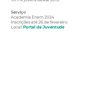
Serviço
Academia Enem 2024
Inscrições até 26 de fevereiro
Local:
Portal da Juventude
Juventude
juventudefortaleza
Enem
Educação
ensino médio
Ensino Fundamental
Fortaleza
Prefeitura De Fortaleza
Mais Lidas