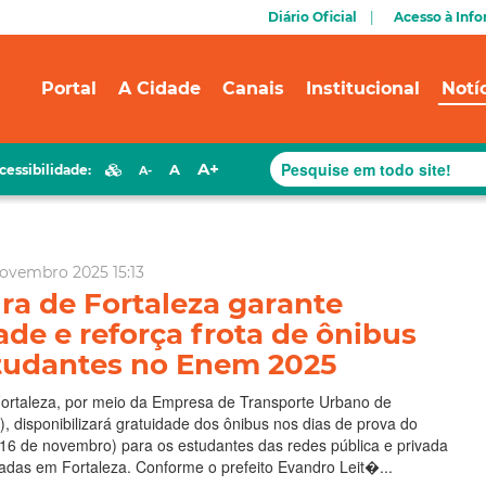
Diário Oficial
Acesso à Inf
Portal
A Cidade
Canais
Institucional
Notí
A+
A
cessibilidade:
A-
ovembro 2025 15:13
ura de Fortaleza garante
ade e reforça frota de ônibus
tudantes no Enem 2025
Fortaleza, por meio da Empresa de Transporte Urbano de
r), disponibilizará gratuidade dos ônibus nos dias de prova do
16 de novembro) para os estudantes das redes pública e privada
zadas em Fortaleza. Conforme o prefeito Evandro Leit�...