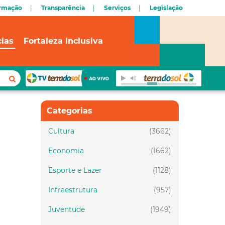
ormação
Transparência
Serviços
Legislação
cias
Fortaleza Inclusiva
Categorias
Cultura
(3662)
Economia
(1662)
Esporte e Lazer
(1128)
Infraestrutura
(957)
Juventude
(1949)