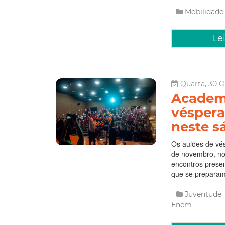
Mobilidad
Le
Quarta, 30 O
Academi
véspera
neste s
Os aulões de vé
de novembro, nos
encontros prese
que se preparam
Juventude
Enem