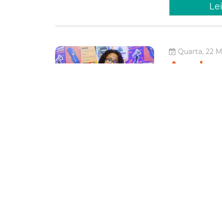
Le
Quarta, 22 Ma
Academi
correçã
semana 
A Prefeitura de 
edição dos aulõ
sábado e domingo
passagem de ônib
Juventude
Juventude
ens
Le