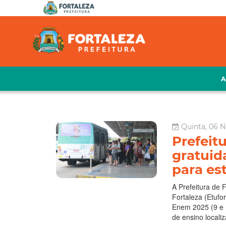
A
Quinta, 06 N
Prefeit
gratuid
para es
A Prefeitura de 
Fortaleza (Etufo
Enem 2025 (9 e 
de ensino locali