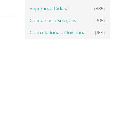
Segurança Cidadã
(885)
Concursos e Seleções
(305)
Controladoria e Ouvidoria
(164)
Servidor
(199)
Fiscalização
(151)
Proteção Animal
(34)
Relações Comunitárias
(10)
Mulheres
(21)
Regionais
(58)
Primeira Infância
(30)