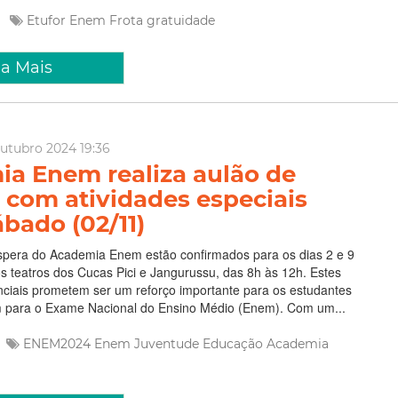
e
Etufor
Enem
Frota
gratuidade
ia Mais
utubro 2024 19:36
a Enem realiza aulão de
 com atividades especiais
ábado (02/11)
spera do Academia Enem estão confirmados para os dias 2 e 9
 teatros dos Cucas Pici e Jangurussu, das 8h às 12h. Estes
nciais prometem ser um reforço importante para os estudantes
 para o Exame Nacional do Ensino Médio (Enem). Com um...
ENEM2024
Enem
Juventude
Educação
Academia