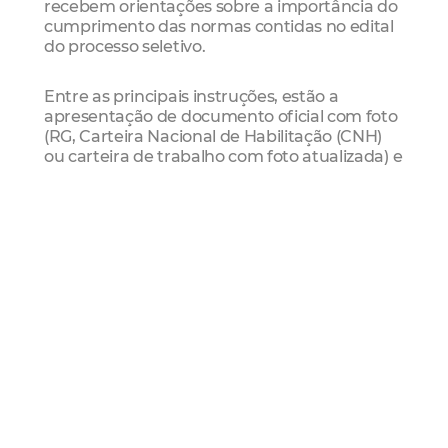
recebem orientações sobre a importância do
cumprimento das normas contidas no edital
do processo seletivo.
Entre as principais instruções, estão a
apresentação de documento oficial com foto
(RG, Carteira Nacional de Habilitação (CNH)
ou carteira de trabalho com foto atualizada) e
o porte do cartão de identificação impresso
emitido pelo IFCE, indicando o local onde o
aluno fará a prova. O local pode ser
pesquisado
on-line
. Vale destacar que não
serão aceitos carteirinha de estudante ou
título eleitoral.
Os candidatos deverão chegar ao local do
exame com uma hora de antecedência. Os
portões fecham quinze minutos antes do
início da avaliação (8h45). Cada participante
deve, obrigatoriamente, permanecer na sala
de realização da prova por, no mínimo, 60
minutos após o início. Não será permitida a