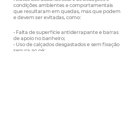
condições ambientes e comportamentais
que resultaram em quedas, mas que podem
e devem ser evitadas, como:
• Falta de superfície antiderrapante e barras
de apoio no banheiro;
• Uso de calçados desgastados e sem fixação
segura ao pé;
• Desequilíbrio ao levantar e deitar na rede, na
cama ou em uma cadeira;
• Falta de corrimão e portão de segurança no
topo e na base das escadas;
• Falta de redes e grades de proteção em
janelas;
• Falta da supervisão de adultos no
acompanhamento das crianças;
• Exaustão das mães e carência de apoio
familiar para o cuidado com recém-nascidos;
• Crianças de colo colocadas em camas,
mesas ou móveis altos e sem proteção;
• Idosos debilitados sem o acompanhamento
familiar e apoio devido;