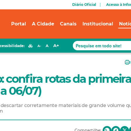
Diário Oficial
Acesso à Inf
Portal
A Cidade
Canais
Institucional
Notí
A+
A
cessibilidade:
A-
 confira rotas da primeir
 a 06/07)
o a descartar corretamente materiais de grande volume q
um
Compartilhe: