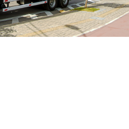
orre todas as Regionais semanalmente
ção Tira-Treco circulando em rotas diárias de segunda-fe
 abaixo as rotas desta semana (01 a 06/07).
 a descartar corretamente materiais volumosos, como móve
 ferragens e pneus, evitando que esses resíduos vão para
, gerando pontos de acúmulo de lixo, prática considerada i
ta.
princípio sendo realizada em dois dias da semana, e depoi
nder as demandas da quadra chuvosa. A partir de abril d