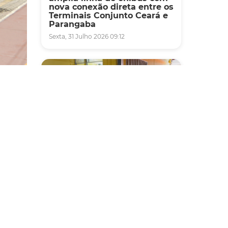
nova conexão direta entre os
Terminais Conjunto Ceará e
Parangaba
Sexta, 31 Julho 2026 09:12
ira a
is,
Fiscalização
r em
Agefis apreende cerca de
nfração
duas toneladas de alimentos
impróprios para consumo
em supermercado de
Messejana
s
Quinta, 30 Julho 2026 13:01
este