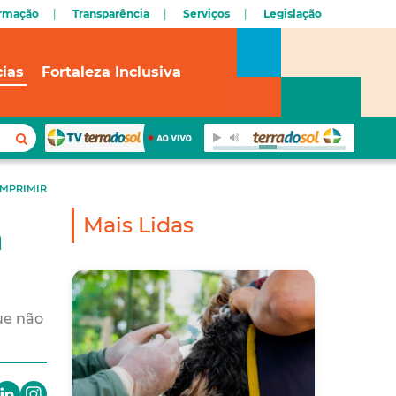
ormação
Transparência
Serviços
Legislação
cias
Fortaleza Inclusiva
IMPRIMIR
Mais Lidas
a
ue não