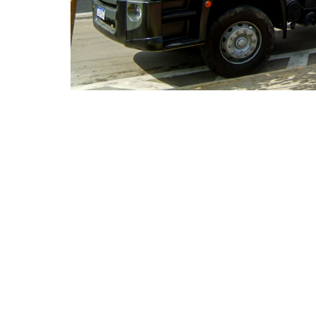
Operação perc
A Prefeitura de Fortaleza segue com a Opera
sábado, em todas as Regionais. Confira mais
O serviço é feito para auxiliar a população
eletrodomésticos velhos, restos de madeira,
vias públicas, canteiros centrais e terrenos
grave pelo Código da Cidade e sujeita à mul
A operação teve início em março de 2023, a 
estendida de quinta-feira a sábado para ate