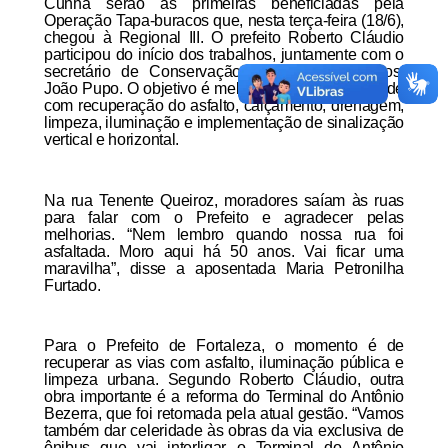
Cunha serão as primeiras beneficiadas pela
Operação Tapa-buracos que, nesta terça-feira (18/6),
chegou à Regional III. O prefeito Roberto Cláudio
participou do início dos trabalhos, juntamente com o
secretário de Conservação e Serviços Públicos,
João Pupo. O objetivo é melhorar as vias da Cidade
com recuperação do asfalto, calçamento, drenagem,
limpeza, iluminação e implementação de sinalização
vertical e horizontal.
Na rua Tenente Queiroz, moradores saíam às ruas
para falar com o Prefeito e agradecer pelas
melhorias. “Nem lembro quando nossa rua foi
asfaltada. Moro aqui há 50 anos. Vai ficar uma
maravilha”, disse a aposentada Maria Petronilha
Furtado.
Para o Prefeito de Fortaleza, o momento é de
recuperar as vias com asfalto, iluminação pública e
limpeza urbana. Segundo Roberto Cláudio, outra
obra importante é a reforma do Terminal do Antônio
Bezerra, que foi retomada pela atual gestão. “Vamos
também dar celeridade às obras da via exclusiva de
ônibus que vai interligar o Terminal do Antônio