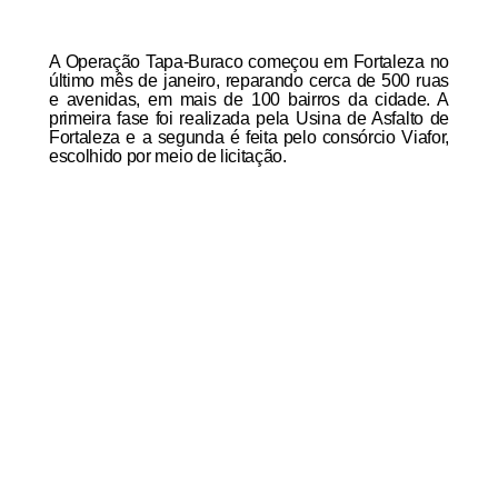
A Operação Tapa-Buraco começou em Fortaleza no
último mês de janeiro, reparando cerca de 500 ruas
e avenidas, em mais de 100 bairros da cidade. A
primeira fase foi realizada pela Usina de Asfalto de
Fortaleza e a segunda é feita pelo consórcio Viafor,
escolhido por meio de licitação.
Antônio Bezerra
Operação Tapa-Buracos
Regional Iii
Mais Lidas