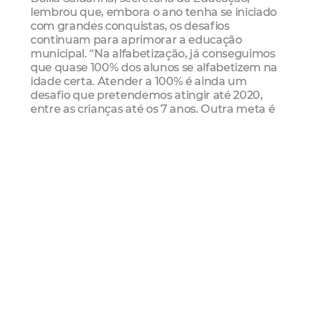
lembrou que, embora o ano tenha se iniciado
com grandes conquistas, os desafios
continuam para aprimorar a educação
municipal. “Na alfabetização, já conseguimos
que quase 100% dos alunos se alfabetizem na
idade certa. Atender a 100% é ainda um
desafio que pretendemos atingir até 2020,
entre as crianças até os 7 anos. Outra meta é
elevar os indicadores do 5º ao 9º ano,
trazendo melhorias no ensino e reduzir o
abandono escolar”, enfatizou.
Kauan Silva, aluno do 7º ano e presidente do
grêmio da escola beneficiada, atentou que os
esforços da Prefeitura fazem todo o
diferencial para o desenvolvimento dos
alunos. “É muito importante termos bons
professores, espaços ambientados para
poder estudar, boas salas, pessoas
capacitadas. Tudo agrega à nossa educação.
Ter um ensino de qualidade é um grande
passo para nossa comunidade do Bom