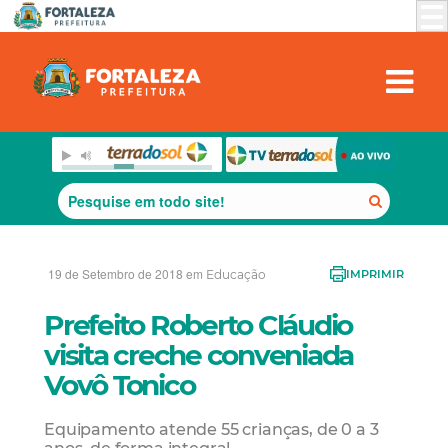
19 de Setembro de 2018 em
Educação
IMPRIMIR
Prefeito Roberto Cláudio
visita creche conveniada
Vovô Tonico
Equipamento atende 55 crianças, de 0 a 3