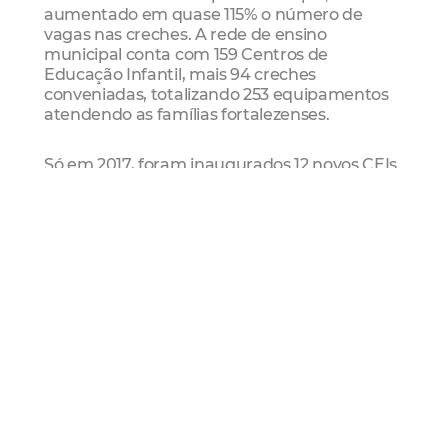
aumentado em quase 115% o número de
vagas nas creches. A rede de ensino
municipal conta com 159 Centros de
Educação Infantil, mais 94 creches
conveniadas, totalizando 253 equipamentos
atendendo as famílias fortalezenses.
Só em 2017, foram inaugurados 12 novos CEIs.
Em 2018, já foram inaugurados sete novos
CEIs (Conjunto Ceará, Serrinha, Parque Dois
Irmãos, Conjunto Palmeiras e São Cristóvão,
Conjunto Ceará e Presidente Vargas). Além
disso, Fortaleza também possui 138 escolas
municipais que possuem turmas de pré-
escola.
Visita às obras do Teatro São José
Além da visita à creche, Roberto Cláudio
aproveitou para vistoriar as obras finais do
Teatro São José, que será entregue nesta