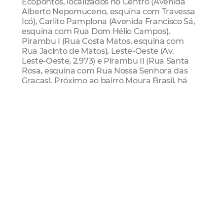
Ecopontos, localizados no Centro (Avenida
Alberto Nepomuceno, esquina com Travessa
Icó), Carlito Pamplona (Avenida Francisco Sá,
esquina com Rua Dom Hélio Campos),
Pirambu I (Rua Costa Matos, esquina com
Rua Jacinto de Matos), Leste-Oeste (Av.
Leste-Oeste, 2.973) e Pirambu II (Rua Santa
Rosa, esquina com Rua Nossa Senhora das
Graças). Próximo ao bairro Moura Brasil, há
também o Ecopolo da Leste-Oeste, que
dispõe de 12 lixeiras subterrâneas e do projeto
e-Carroceiro, que concede crédito financeiro
aos carroceiros cadastrados em troca de
resíduos recicláveis.
Agefis
Fiscalização
Guarda Municipal
Lixo
apreensão
veículo