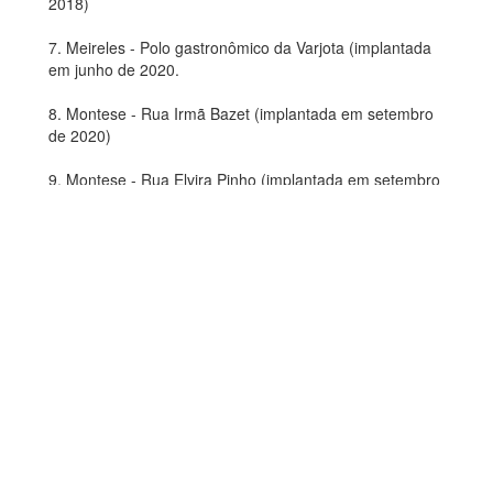
2018)
7. Meireles - Polo gastronômico da Varjota (implantada
em junho de 2020.
8. Montese - Rua Irmã Bazet (implantada em setembro
de 2020)
9. Montese - Rua Elvira Pinho (implantada em setembro
de 2020)
10. Montese - Rua Pe. João Piamarta (implantada em
setembro de 2020)
11. Cidade dos Funcionários - Av. Viena Weyne
(implantada em novembro de 2020)
12. Praia de Iracema - Rua dos Tabajaras (implantada
em dezembro de 2020)
13. Instituto Dr. José Frota (implantada em maio de
2021)