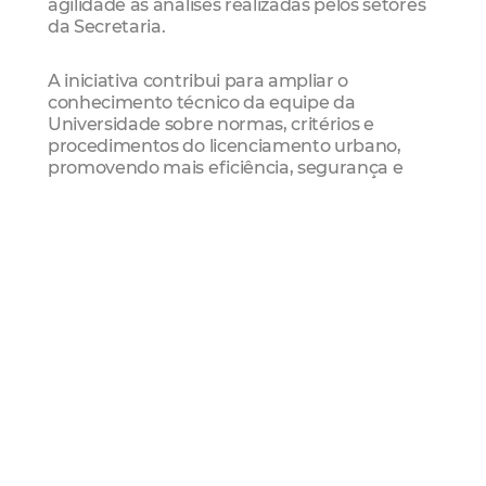
agilidade às análises realizadas pelos setores
da Secretaria.
A iniciativa contribui para ampliar o
conhecimento técnico da equipe da
Universidade sobre normas, critérios e
procedimentos do licenciamento urbano,
promovendo mais eficiência, segurança e
conformidade nos processos. A ação também
reforça o compromisso da Prefeitura de
Fortaleza com a transparência e com o
fortalecimento da parceria com instituições
estratégicas, incentivando uma gestão
urbana mais integrada, sustentável e
colaborativa.
Todo o processo para solicitação de
licenciamentos, alvarás e outros documentos
necessários à regularização de
empreendimentos é realizado de forma
virtual, por meio do
site da Seuma
. Em caso
de dúvidas, os interessados podem buscar