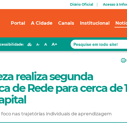
Diário Oficial
Acesso à Inf
Portal
A Cidade
Canais
Institucional
Notí
A+
A
cessibilidade:
A-
eza realiza segunda
ca de Rede para cerca de 
apital
foco nas trajetórias individuais de aprendizagem