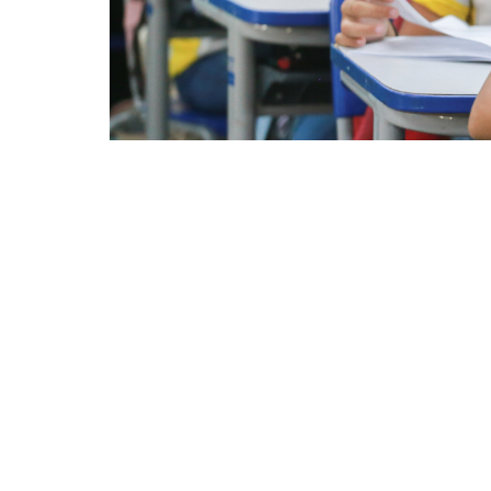
A aplicação segue até o dia
A Prefeitura de Fortaleza, por meio da Secre
feira (17/6), a aplicação da edição intermed
abrangência inédita e foco individualizado 
junho.
Nesta edição, cerca de 180 mil estudantes d
Adultos (EJA I a IV) estão participando das 
em um total de 318 escolas da Rede Municipa