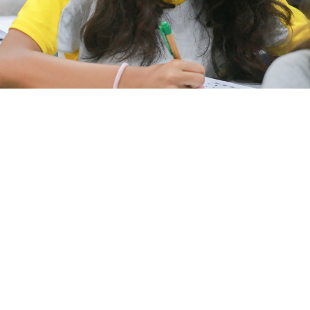
 30 de junho nas escolas municipais (Foto: Kiko Silva)
taria Municipal da Educação (SME), iniciou, na última se
iária das Avaliações Diagnósticas de Rede (ADR), com
na aprendizagem dos alunos. A aplicação segue até o dia 
o Ensino Fundamental (1º ao 9º ano) e da Educação de Jo
avaliações nas disciplinas de Língua Portuguesa e Matemát
l.