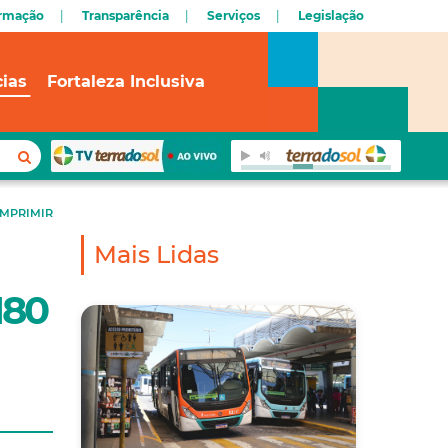
ormação
Transparência
Serviços
Legislação
cias
Fortaleza Inclusiva
IMPRIMIR
Mais Lidas
180