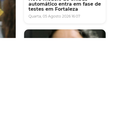
automático entra em fase de
testes em Fortaleza
Quarta, 05 Agosto 2026 16:07
gunda-
Saúde
30 de
Fortaleza terá seis postos de
saúde abertos neste sábado
e domingo (1º e 2/8) para
atendimento à população
vens e
ica,
Sexta, 31 Julho 2026 16:34