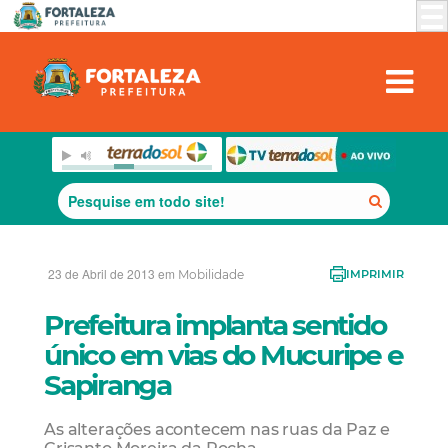
23 de Abril de 2013 em
Mobilidade
IMPRIMIR
Prefeitura implanta sentido
único em vias do Mucuripe e
Sapiranga
As alterações acontecem nas ruas da Paz e