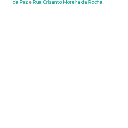
da Paz
e
Rua Crisanto Moreira da Rocha
.
Amc
Mucuripe
Sapiranga
Sentido
Mais Lidas