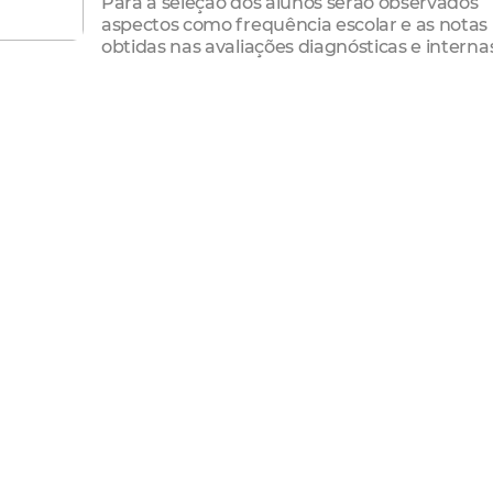
Para a seleção dos alunos serão observados
aspectos como frequência escolar e as notas
obtidas nas avaliações diagnósticas e interna
e potencializar o conhecimento dos alunos, por meio da
adas para o fortalecimento das ações pedagógicas e de pr
 prevê a oferta de 2.000 bolsas aos alunos matriculados 
ano de Governo e tem como propósito fortalecer o
a aos alunos do Ensino Fundamental.
vidades de ensino e aprendizagem, que contribuem para a
m o interesse por uma maior absorção de conhecimento,
aluno monitor e do aluno monitorado, visando o
oração mútua e, ainda, criando um networking entre os