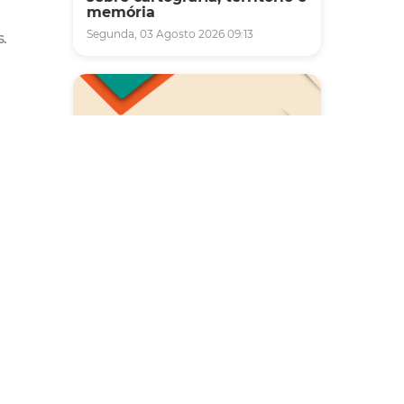
memória
Segunda, 03 Agosto 2026 09:13
s.
ojetos
na
Saúde
Carreta da Saúde da Mulher
vai ofertar cerca de 2 mil
 além
atendimentos ginecológicos
e de mamas em Fortaleza
durante o mês de agosto
Quinta, 06 Agosto 2026 08:43