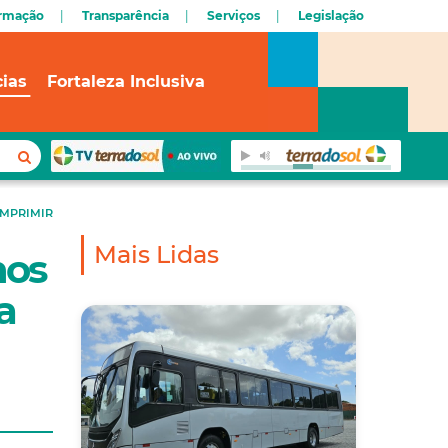
ormação
Transparência
Serviços
Legislação
cias
Fortaleza Inclusiva
IMPRIMIR
Mais Lidas
nos
a