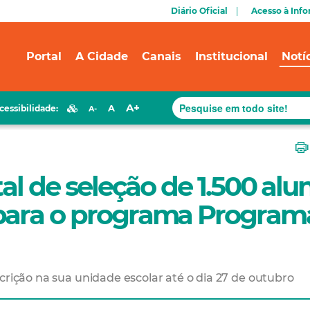
Diário Oficial
Acesso à Inf
Portal
A Cidade
Canais
Institucional
Notí
A+
A
cessibilidade:
A-
tal de seleção de 1.500 alu
para o programa Program
crição na sua unidade escolar até o dia 27 de outubro