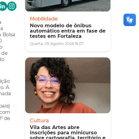
Mobilidade
a
Novo modelo de ônibus
ta
automático entra em fase de
a Bolsa
testes em Fortaleza
0
Quarta, 05 Agosto 2026 16:07
o
 de
do
ição
o. A
rmada
pais)
 com
1º de
Cultura
Vila das Artes abre
inscrições para minicurso
sobre cartografia, território e