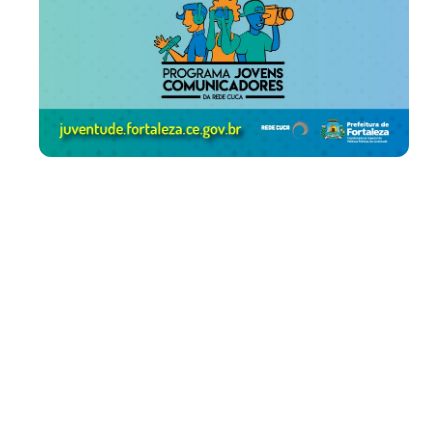
Segunda, 05 Agosto 2019 16:44
Prefeitura divulga
resultado final do edital
para monitoria de Jovens
Comunicadores da Rede
Cuca
A Prefeitura de Fortaleza divulga, por meio da
Coordenadoria Especial de Políticas Públicas de
Juventude (CEPPJ), o resultado final do Programa de
Monitoria de Jovens Comunicadores de 2019 da Rede
Cuca. Ao todo, 15 jovens foram selecionados para atuar