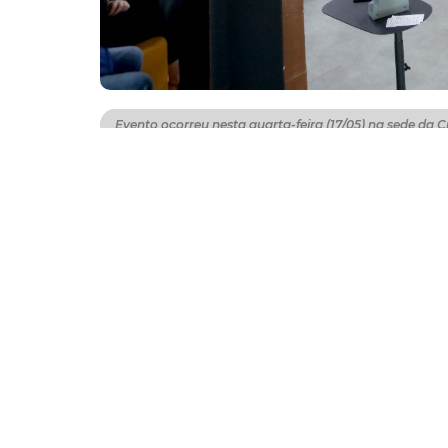
Evento ocorreu nesta quarta-feira (17/05) na sede da 
A Prefeitura de Fortaleza lançou, nesta quarta
anunciou a instalação de um sistema de mo
de Ciência, Tecnologia e Inovação (Citinova
desenvolvida em parceria com a Universidad
Com a política, a capital cearense, que a
itinerante da Seuma, passará a contar com 
Fortaleza no grupo de cidades do mundo que
monitores principalmente no entorno das esco
partir daí, criar políticas públicas voltadas 
“Esse é, essencialmente, um projeto de pr
Mundial da Saúde) já acumula diversas evidê