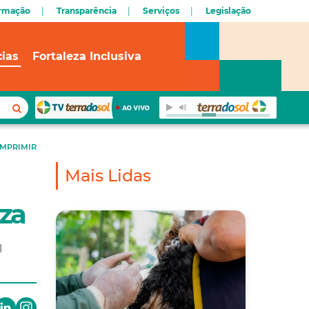
ormação
Transparência
Serviços
Legislação
cias
Fortaleza Inclusiva
IMPRIMIR
Mais Lidas
za
l