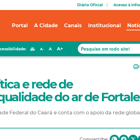
Diário Oficial
Acesso à Inf
Portal
A Cidade
Canais
Institucional
Notí
A+
A
cessibilidade:
A-
ítica e rede de
ualidade do ar de Fortale
dade Federal do Ceará e conta com o apoio da rede globa
Compartilhe: