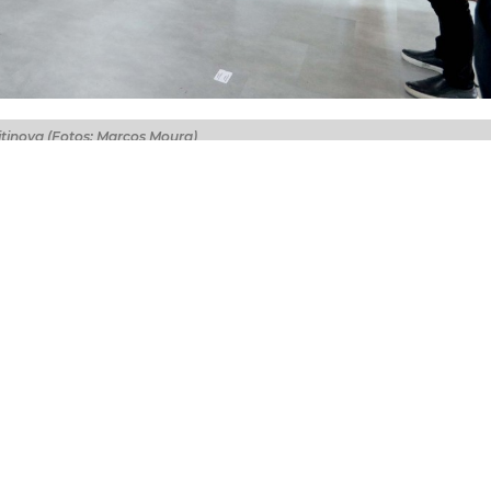
Citinova (Fotos: Marcos Moura)
-feira (17/05), política de vigilância da qualidade do ar e
nitoramento em Fortaleza. A ação é coordenada pela F
) e pela Secretaria de Urbanismo e Meio Ambiente (Seuma)
e Federal do Ceará (UFC).
ntes contava apenas com uma estação de monitoramento
uma rede de 25 monitores de baixo custo, o que colocará
 possuem esse tipo de monitoramento. A ideia é instalar
las, já que crianças e idosos são o público mais sensível,
para esse problema.
omoção da saúde pública em Fortaleza. A OMS (Organizaç
ncias de que as partículas poluentes suspensas no ar, a