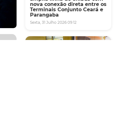
nova conexão direta entre os
Terminais Conjunto Ceará e
Parangaba
Sexta, 31 Julho 2026 09:12
undação
, e
Fiscalização
 os
Agefis apreende cerca de
 e, a
duas toneladas de alimentos
impróprios para consumo
em supermercado de
Messejana
ão
Quinta, 30 Julho 2026 13:01
lém dos