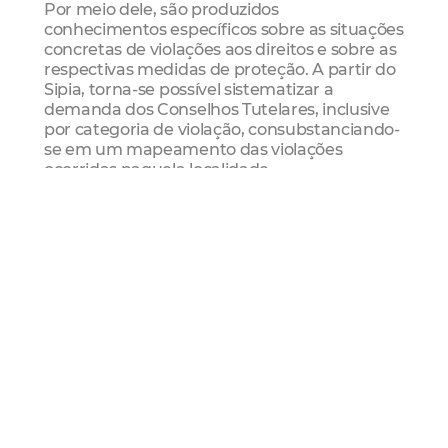
Por meio dele, são produzidos
conhecimentos específicos sobre as situações
concretas de violações aos direitos e sobre as
respectivas medidas de proteção. A partir do
Sipia, torna-se possível sistematizar a
demanda dos Conselhos Tutelares, inclusive
por categoria de violação, consubstanciando-
se em um mapeamento das violações
ocorridas naquela localidade.
Possibilita a geração de dados e estatísticas
que tornam possível o mapeamento da real
condição de crianças e adolescentes em
situação de risco pessoal e/ou social para
adoção de políticas públicas.
Conselho Tutelar
Sipia
formação
Funci
Ministério
dos Direitos Humanos
Crianças E Adolescentes