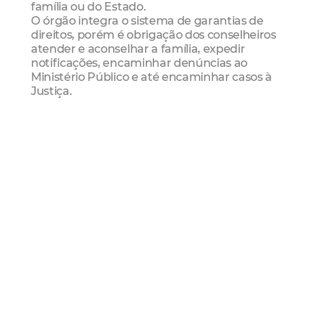
família ou do Estado.
O órgão integra o sistema de garantias de
direitos, porém é obrigação dos conselheiros
atender e aconselhar a família, expedir
notificações, encaminhar denúncias ao
Ministério Público e até encaminhar casos à
Justiça.
Exerça sua cidadania, procure conhecer os
(as) candidatos (as) e faça a diferença. Sua
participação é fundamental para a proteção
das crianças e adolescente de Fortaleza.
processo de escolha
Conselho Tutelar
Funci
Comdica
Crianças E Adolescentes
Direitos
Mais Lidas