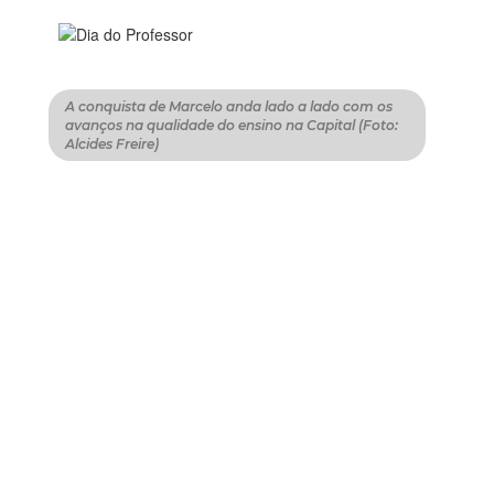
A conquista de Marcelo anda lado a lado com os
avanços na qualidade do ensino na Capital (Foto:
Alcides Freire)
Valorização profissional
A qualificação permanente é uma ação que
vem sendo fortalecida na Capital. Além da
formação continuada ofertada pela
Secretaria Municipal da Educação (SME), ao
longo do ano, novas opções de aprendizados
são possibilitadas com projetos voltados aos
docentes, como financiamento de cursos de
pós-graduação stricto sensu, e a oferta de
vagas de mestrado e doutorado por meio do
Observatório da Educação.
Entre as conquistas, está ainda a garantia do