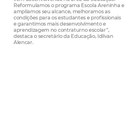
Reformulamos o programa Escola Areninha e
ampliamos seu alcance, melhoramos as
condições para os estudantes e profissionais
e garantimos mais desenvolvimento e
aprendizagem no contraturno escolar”,
destaca o secretário da Educação, Idilvan
Alencar.
Esporte e educação no contraturno
escolar
As atividades nas Escolas Areninha englobam
práticas esportivas e educativas voltadas ao
desenvolvimento integral dos alunos,
incluindo o reforço escolar em Língua
Portuguesa, Matemática e Inglês. Voltada a
alunos do 6º ao 9º ano do Ensino
Fundamental, a iniciativa também oferece
fardamento completo, kit pedagógico,
alimentação, transporte e acompanhamento
de monitores formados pela Universidade