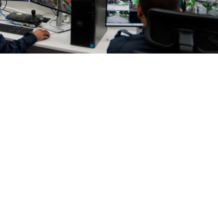
amento que ficam a menos de 50 metros de um Ecoponto
de Fortaleza a partir do sistema de videomonitoramento
ular de resíduos em áreas localizadas a menos de 50 metro
estre deste ano. O número representa aproximadamente 
 pelo sistema no município entre 1º de janeiro e 30 de abr
.689 ocorrências.
foram registrados por 12 câmeras de videomonitoramento
uito próximos aos ecopontos Aerolândia, Álvaro Weyne
ão, Vicente Pinzon e Vila Velha, em áreas com grande inci
am classificadas como descarte irregular de lixo comum.