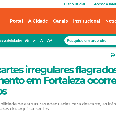
Diário Oficial
Acesso à Inf
Portal
A Cidade
Canais
Institucional
Notí
A+
A
cessibilidade:
A-
rtes irregulares flagrado
mento em Fortaleza ocorr
os
lidade de estruturas adequadas para descarte, as inf
dades dos equipamentos