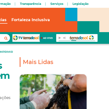
ormação
Transparência
Serviços
Legislação
cias
Fortaleza Inclusiva
IMPRIMIR
Mais Lidas
s
em
rações