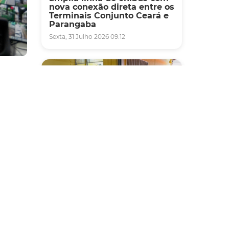
nova conexão direta entre os
Terminais Conjunto Ceará e
Parangaba
Sexta, 31 Julho 2026 09:12
s de
22,8%
il de
Fiscalização
Agefis apreende cerca de
,
duas toneladas de alimentos
dência
impróprios para consumo
em supermercado de
Messejana
Quinta, 30 Julho 2026 13:01