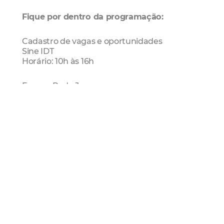
Fique por dentro da programação:
Cadastro de vagas e oportunidades
Sine IDT
Horário: 10h às 16h
Espaço Rede Juv
Descrição: atendimento psicossocial,
pedagógico e ativação do programa
Juventude Digital.
Horário: 10h às 20h
Acolhida na comunidade com CIEE
Descrição: proposta para atender
adolescentes e jovens a fim de ampliar o
conhecimento quanto aos programas de
aprendizagem e estágio. Com duração de
aproximadamente 2h, a atividade tem como
público-alvo adolescentes e jovens de 14 a 23
anos, cursando o ensino fundamental, médio