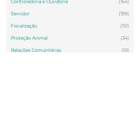
Controladoria e Ouvidoria
(164)
Servidor
(199)
Fiscalização
(151)
Proteção Animal
(34)
Relações Comunitárias
(10)
Mulheres
(21)
Regionais
(58)
Primeira Infância
(30)
Mais Lidas