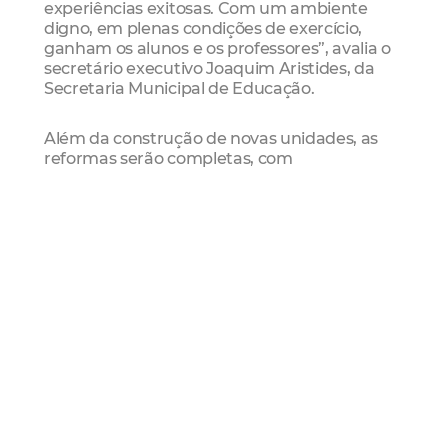
experiências exitosas. Com um ambiente
digno, em plenas condições de exercício,
ganham os alunos e os professores”, avalia o
secretário executivo Joaquim Aristides, da
Secretaria Municipal de Educação.
Além da construção de novas unidades, as
reformas serão completas, com
requalificação dos ambientes necessários
para o melhor aprendizado dos alunos.
“Inicialmente, a PPP vai reformar 10 escolas e
creches, além de construir outros cinco
equipamentos de educação, beneficiando
cerca de nove mil alunos. A Rede Municipal
de Ensino tem mais de 230 mil alunos. O
nosso piloto acontecerá em menos de 5% da
Rede. Mas, a partir dessa experiência, diante
de bons resultados, podemos ampliar”,
ressalta o coordenador da PPPFor, Rodrigo
Nogueira, destacando que serão investidos,
inicialmente, cerca de R$ 190 milhões.