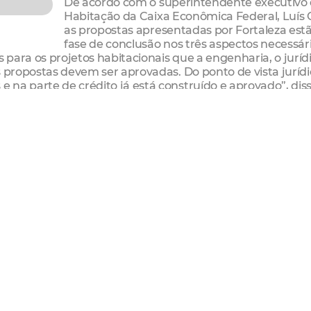
De acordo com o superintendente executivo
Habitação da Caixa Econômica Federal, Luís 
as propostas apresentadas por Fortaleza est
fase de conclusão nos três aspectos necessár
 para os projetos habitacionais que a engenharia, o jurídi
s propostas devem ser aprovadas. Do ponto de vista jurídi
na parte de crédito já está construído e aprovado”, dis
 deste mês todas as propostas devem ser apresentadas par
contratação.
volvimento Habitacional de Fortaleza, Carlos Kleber, obs
mitê. “Estamos avançando e a expectativa é que em brev
atos para a construção de novas moradias para Fortaleza.
principalmente os cartórios e a Caixa”, agradeceu.