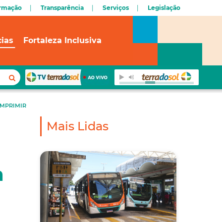
ormação
Transparência
Serviços
Legislação
cias
Fortaleza Inclusiva
IMPRIMIR
Mais Lidas
a