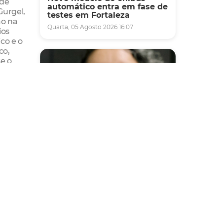
 de
automático entra em fase de
Gurgel,
testes em Fortaleza
ão na
Quarta, 05 Agosto 2026 16:07
ios
co e o
co,
se o
a o
erva
e a
Saúde
Fortaleza terá seis postos de
saúde abertos neste sábado
e domingo (1º e 2/8) para
atendimento à população
Sexta, 31 Julho 2026 16:34