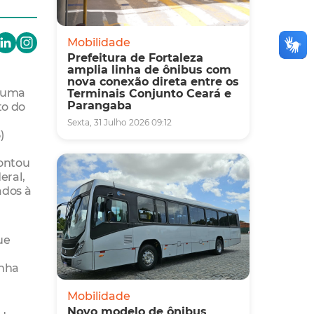
Mobilidade
Prefeitura de Fortaleza
amplia linha de ônibus com
nova conexão direta entre os
u uma
Terminais Conjunto Ceará e
Parangaba
o do
Sexta, 31 Julho 2026 09:12
)
contou
eral,
ados à
ue
inha
Mobilidade
Novo modelo de ônibus