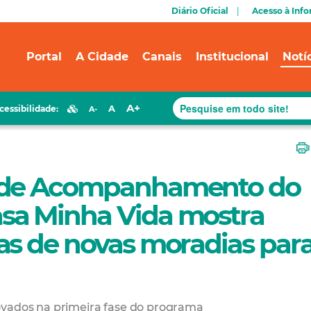
Diário Oficial
Acesso à Inf
Portal
A Cidade
Canais
Institucional
Notí
A+
A
cessibilidade:
A-
ê de Acompanhamento do
sa Minha Vida mostra
as de novas moradias par
ovados na primeira fase do programa