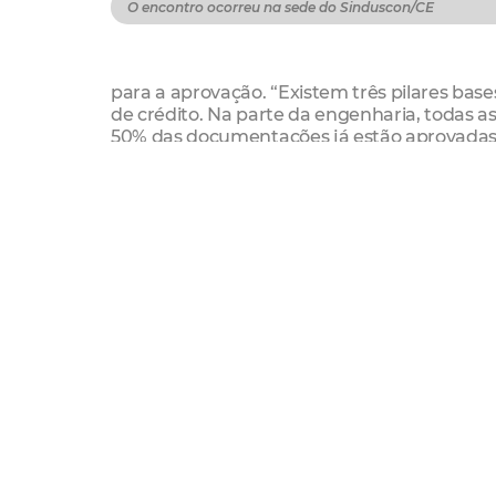
O encontro ocorreu na sede do Sinduscon/CE
para a aprovação. “Existem três pilares bases
de crédito. Na parte da engenharia, todas a
50% das documentações já estão aprovadas e 
gestor.
Luís Gurgel salientou ainda que até o final
Ministério das Cidades para a consequente 
Presente ao encontro, o secretário do Desen
com otimismo o avanço dos trabalhos do co
Prefeitura possa assinar os primeiros contr
Agradeço a parceria de todos os envolvidos, 
programa minha casa minha vida
Habitafor