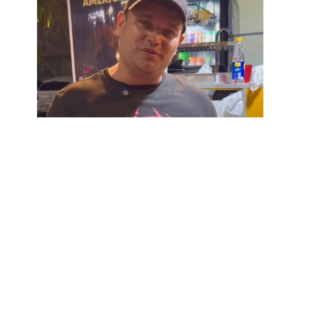
Para o permissionário Rogério Santana, a
formalização representa mais segurança no dia a
dia