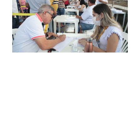
Quarta, 07 Setembro 2022 11:42
Secretaria do
Desenvolvimento
Habitacional avança com o
trabalho de regularização
fundiária na Regional 10
A Secretaria Municipal do Desenvolvimento Habitacional
de Fortaleza (Habitafor) segue com o trabalho de
regularização fundiária na comunidade do Planalto Vitória,
localizada no bairro Canindezinho (Regional 10). Os