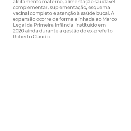
aleitamento materno, alimentação saudável
complementar, suplementação, esquema
vacinal completo e atenção à saúde bucal. A
expansão ocorre de forma alinhada ao Marco
Legal da Primeira Infância, instituído em
2020 ainda durante a gestão do ex-prefeito
Roberto Cláudio.
Em sua explanação, Sarto defendeu a ciência
e compartilhou a própria experiência
enquanto obstetra, ressaltando a viabilidade
das políticas públicas em debate. “Trabalhei
por muito tempo no SUS, realizando pré-
natal, e conheço a importância do
acompanhamento do ser humano desde a
gestação à primeira infância. Neste período,
ocorre o maior desenvolvimento motor e a
maior complexidade do sistema neuronal. O
ser humano tem capacidade de desenvolver
milhões de conexões neurais e, portanto,
precisa ser devidamente estimulado”,
detalhou.