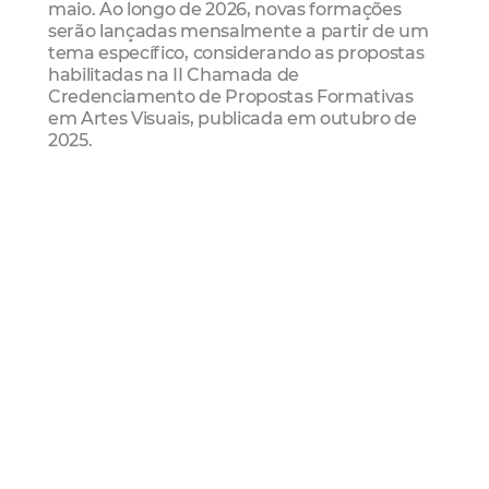
maio. Ao longo de 2026, novas formações
serão lançadas mensalmente a partir de um
tema específico, considerando as propostas
habilitadas na II Chamada de
Credenciamento de Propostas Formativas
em Artes Visuais, publicada em outubro de
2025.
Em “Caderno de Artista”, as ações se
desenvolvem como um laboratório aberto à
experimentação de diferentes linguagens,
como as artes gráficas, a literatura e os
métodos artesanais de encadernação, com
foco também no registro de pequenos
acontecimentos do cotidiano.
A programação de maio apresentou as
seguintes atividades:
- “Fruição com livro de artista”, com Jocilone
Júnior (inscrições encerradas em 30/04);