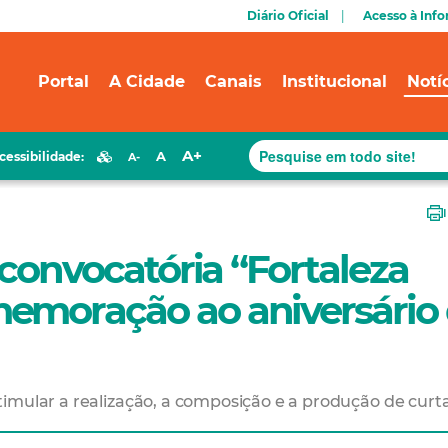
Diário Oficial
Acesso à Inf
Portal
A Cidade
Canais
Institucional
Notí
A+
A
cessibilidade:
A-
 convocatória “Fortaleza
emoração ao aniversário
imular a realização, a composição e a produção de curt