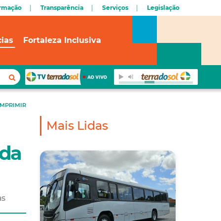
ormação
Transparência
Serviços
Legislação
cias
Fortaleza Inclusiva
IMPRIMIR
Mais Lidas
 da
as