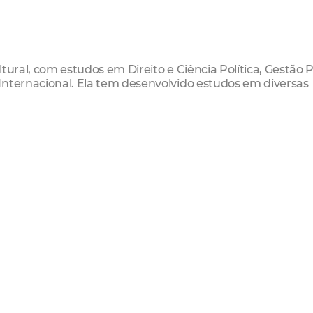
tural, com estudos em Direito e Ciência Política, Gestão P
Internacional. Ela tem desenvolvido estudos em diversas
 Madrid, a Universidade George Washington e a Fundação
cargos públicos e privados nos níveis local, departament
ais sua atuação mais se destaca são as relacionadas às
ero e negra) que ela acompanhou com ações afirmativas d
 de integração latinoamericana.
nstitucional do Festival Internacional de Cine de Carta
r levar a capacidade de transformação do cinema ao canto
 processo de internacionalização do FICCI e desenvolver
a Colômbia por meio da cultura. Em 2017, foi homenagea
io Maria Felipa "Mulher Negra Latinoamericana e Caribeñ
sion na Colômbia e em Fortaleza