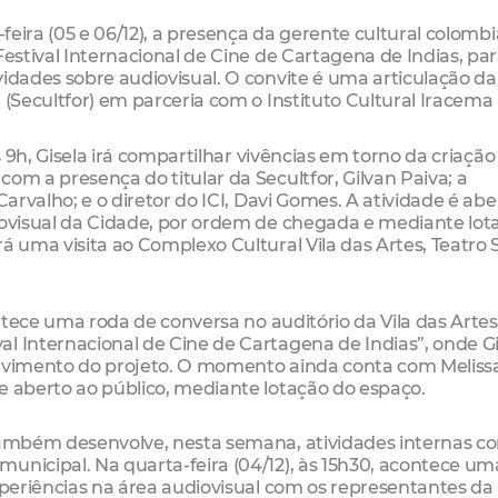
-feira (05 e 06/12), a presença da gerente cultural colomb
Festival Internacional de Cine de Cartagena de Indias, pa
vidades sobre audiovisual. O convite é uma articulação da
(Secultfor) em parceria com o Instituto Cultural Iracema (
às 9h, Gisela irá compartilhar vivências em torno da criação
om a presença do titular da Secultfor, Gilvan Paiva; a
Carvalho; e o diretor do ICI, Davi Gomes. A atividade é abe
diovisual da Cidade, por ordem de chegada e mediante lot
á uma visita ao Complexo Cultural Vila das Artes, Teatro 
contece uma roda de conversa no auditório da Vila das Arte
l Internacional de Cine de Cartagena de Indias”, onde Gi
olvimento do projeto. O momento ainda conta com Meliss
e aberto ao público, mediante lotação do espaço.
 também desenvolve, nesta semana, atividades internas c
unicipal. Na quarta-feira (04/12), às 15h30, acontece um
experiências na área audiovisual com os representantes da