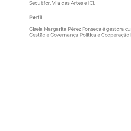
Secultfor, Vila das Artes e ICI.
Perfil
Gisela Margarita Pérez Fonseca é gestora cul
Gestão e Governança Política e Cooperação 
universidades, incluindo a Complutense de
Kettering. Por mais de 16 anos, tem ocupado 
nacional e internacional. As questões nas qu
comunidades étnicas (afro, raizal, palenqu
diferentes frentes, assim como os processos
Atualmente, Gisela atua como coordenadora i
de Indias (FICCI), na qual é responsável po
remoto da geografia colombiana, avançar no
para dar continuidade ao processo de paz d
Assembleia Legislativa da Bahia com o prêm
Serviço:
Partilha de vivências sobre a Film Comis
Data: 05/12 (quinta-feira)