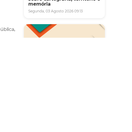
memória
Segunda, 03 Agosto 2026 09:13
ública,
al,
e
gena
Saúde
 mais
Carreta da Saúde da Mulher
 ações
vai ofertar cerca de 2 mil
da pela
atendimentos ginecológicos
a".
e de mamas em Fortaleza
durante o mês de agosto
Quinta, 06 Agosto 2026 08:43