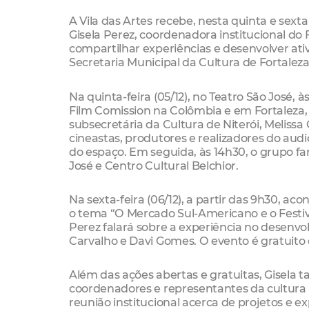
A Vila das Artes recebe, nesta quinta e sexta
Gisela Perez, coordenadora institucional do 
compartilhar experiências e desenvolver ati
Secretaria Municipal da Cultura de Fortaleza 
Na quinta-feira (05/12), no Teatro São José, 
Film Comission na Colômbia e em Fortaleza, c
subsecretária da Cultura de Niterói, Melissa 
cineastas, produtores e realizadores do au
do espaço. Em seguida, às 14h30, o grupo far
José e Centro Cultural Belchior.
Na sexta-feira (06/12), a partir das 9h30, a
o tema “O Mercado Sul-Americano e o Festiva
Perez falará sobre a experiência no desenv
Carvalho e Davi Gomes. O evento é gratuito 
Além das ações abertas e gratuitas, Gisela
coordenadores e representantes da cultura m
reunião institucional acerca de projetos e 