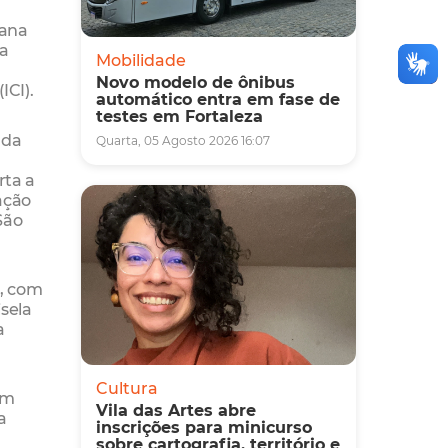
iana
ra
Mobilidade
Novo modelo de ônibus
ICI).
automático entra em fase de
testes em Fortaleza
 da
Quarta, 05 Agosto 2026 16:07
rta a
ação
São
s, com
sela
a
Cultura
om
Vila das Artes abre
a
inscrições para minicurso
sobre cartografia, território e