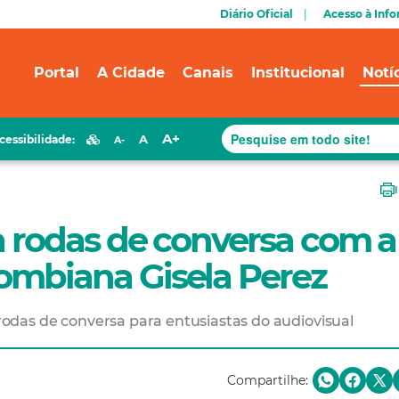
Diário Oficial
Acesso à Inf
Portal
A Cidade
Canais
Institucional
Notí
A+
A
cessibilidade:
A-
za rodas de conversa com a
lombiana Gisela Perez
e rodas de conversa para entusiastas do audiovisual
Compartilhe: