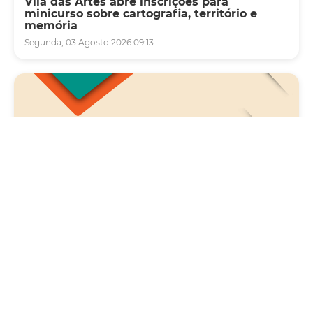
Vila das Artes abre inscrições para
minicurso sobre cartografia, território e
memória
Segunda, 03 Agosto 2026 09:13
Saúde
Carreta da Saúde da Mulher vai ofertar cerca
de 2 mil atendimentos ginecológicos e de
mamas em Fortaleza durante o mês de
agosto