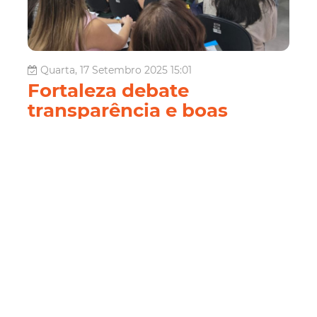
Quarta, 17 Setembro 2025 15:01
Fortaleza debate
transparência e boas
práticas na gestão pública
em fórum municipal
A Controladoria e Ouvidoria Geral do Município (CGM)
promoveu, nesta quarta-feira (17/09), o II Fórum
Municipal de Controle Interno, reunindo cerca de 100
servidores e colaboradores de diversos órgãos da
Prefeitura de Fortaleza para discutir o tema A
Transparência como mecanismo da boa govern...
Controladoria e Ouvidoria
Programa de
Educação Continuada
PECCIGOV
Pmf
Cgm
CGM
Fortaleza
Transparência
boas práticas
Controle