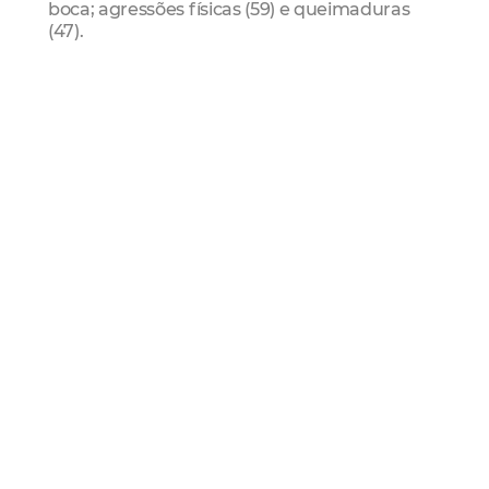
boca; agressões físicas (59) e queimaduras
(47).
Depoimento de Aila Pimentel, médica do
Serviço Especializado em Engenharia de
Segurança e Medicina do Trabalho (SESMT)
do IJF.
Ijf
Saúde
Carnaval 2020