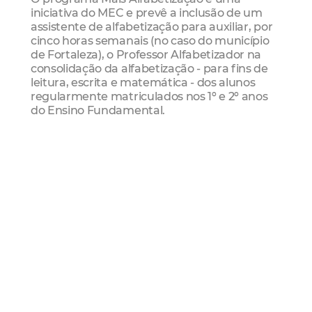
iniciativa do MEC e prevê a inclusão de um
assistente de alfabetização para auxiliar, por
cinco horas semanais (no caso do município
de Fortaleza), o Professor Alfabetizador na
consolidação da alfabetização - para fins de
leitura, escrita e matemática - dos alunos
regularmente matriculados nos 1º e 2º anos
do Ensino Fundamental.
O programa integra a Política Nacional de
Alfabetização e será implementado
mediante apoio técnico e financeiro do MEC,
por meio de processos formativos e pelo
repasse para cobertura dos valores de
custeio às escolas, respectivamente.
Sme
aprendizado de leitura
escrita
matemática
Ensino Fundamental
MEC