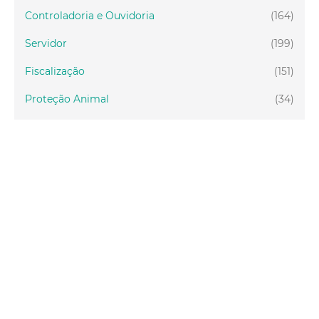
Controladoria e Ouvidoria
(164)
Servidor
(199)
Fiscalização
(151)
Proteção Animal
(34)
Relações Comunitárias
(10)
Mulheres
(21)
Regionais
(58)
Primeira Infância
(30)
Mais Lidas