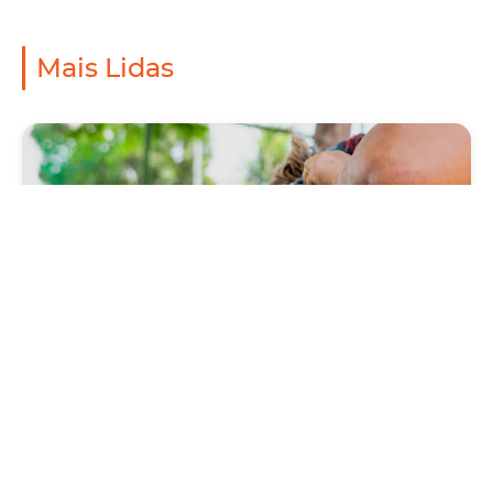
Mais Lidas
Saúde
Prefeitura antecipa Campanha de Vacinação
Antirrábica 2026, com Dia D neste sábado
(1º/08)