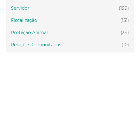
Servidor
(199)
Fiscalização
(151)
Proteção Animal
(34)
Relações Comunitárias
(10)
Mulheres
(21)
Regionais
(58)
Primeira Infância
(30)
Mais Lidas