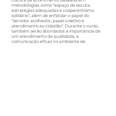
metodologias como "espaço de escuta,
estratégias adequadas e cooperativismo
solidário", além de enfatizar o papel do
"servidor acolhedor, papel coletivo e
atendimento ao cidadão". Durante o curso,
também serão abordados a importância de
um atendimento de qualidade, a
comunicação eficaz no ambiente de
trabalho, as competências socioemocionais
dos profissionais de atendimento, o impacto
do "Momento da Verdade" nos
relacionamentos interpessoais, e a
valorização de mudanças individuais como
oportunidades de iniciativa.
A Ouvidora Geral do Município, Lilian Fontele,
ressaltou a relevância de promover a cultura
do acolhimento dentro da administração
pública. "Ao disseminar essa cultura entre os
servidores, fortalecemos o modelo de gestão
voltado para o acolhimento ao cidadão,