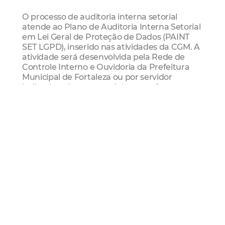
O processo de auditoria interna setorial
atende ao Plano de Auditoria Interna Setorial
em Lei Geral de Proteção de Dados (PAINT
SET LGPD), inserido nas atividades da CGM. A
atividade será desenvolvida pela Rede de
Controle Interno e Ouvidoria da Prefeitura
Municipal de Fortaleza ou por servidor
indicado pelo gestor máximo, conforme
previsto na Portaria nº 0017/2024. Todo o
processo de auditoria seguirá o fluxo no
sistema de protocolo único (SPU), garantindo
a padronização e a eficiência das atividades.
Para a secretária executiva da CGM, Juliana
Guimarães, o projeto assegura a aplicação da
Lei por todos os órgãos municipais. "O Projeto
Audita LGPD busca identificar fragilidades
nos processos de adequação à LGPD,
promovendo a proteção dos dados pessoais
dos cidadãos. A iniciativa também visa
aumentar a transparência na gestão pública