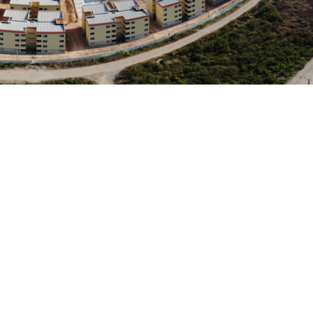
zembro
ão da população como protagonista nas soluções das dem
 Minha Casa, Minha Vida – Entidades. Em Fortaleza, o Resi
ssa modalidade do programa com a construção de 1.760
rtidas do Governo do Estado e da Prefeitura de Fortaleza
ras, com previsão de entrega para dezembro deste ano.
 com a particularidade de ser o único projeto no Brasil c
térios de acessibilidade, principalmente nos banheiros, 
ra atender pessoas com mobilidade reduzida.
acional de Fortaleza, Olinda Marques, o Luiz Gonzaga já 