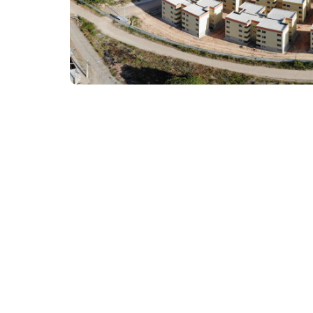
O empreendimento tem previsão de entrega para de
Estimular o cooperativismo e a participaç
habitacionais é a ideia central do Programa
Luiz Gonzaga é o maior exemplo do País de
unidades habitacionais, em Messejana.
Com recursos de Governo Federal e contrapa
Luiz Gonzaga segue o seu cronograma de ob
apartamentos de dois quartos, sala, cozinha,
varanda. Além disso, o projeto obedece a cri
barra de proteção e cadeiras adaptadas pa
Para a secretária do Desenvolvimento Habit