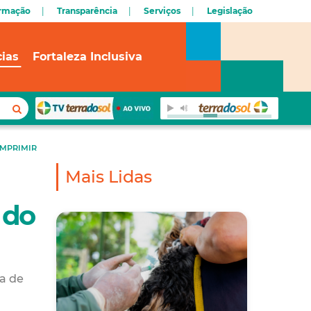
ormação
Transparência
Serviços
Legislação
cias
Fortaleza Inclusiva
IMPRIMIR
Mais Lidas
 do
a de