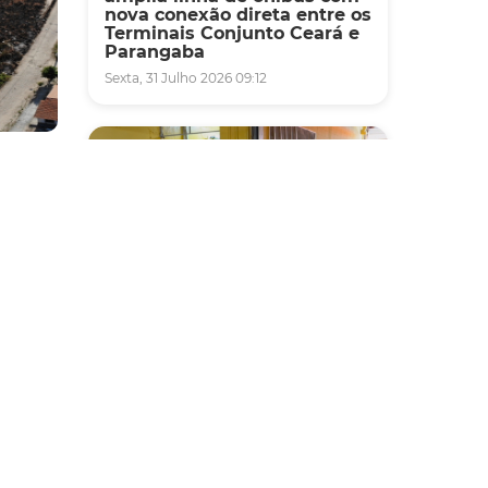
nova conexão direta entre os
Terminais Conjunto Ceará e
Parangaba
Sexta, 31 Julho 2026 09:12
andas
dencial
, o
Fiscalização
 São
Agefis apreende cerca de
om
duas toneladas de alimentos
com
impróprios para consumo
em supermercado de
Messejana
um
Quinta, 30 Julho 2026 13:01