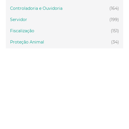
Controladoria e Ouvidoria
(164)
Servidor
(199)
Fiscalização
(151)
Proteção Animal
(34)
Relações Comunitárias
(10)
Mulheres
(21)
Regionais
(58)
Primeira Infância
(30)
Mais Lidas