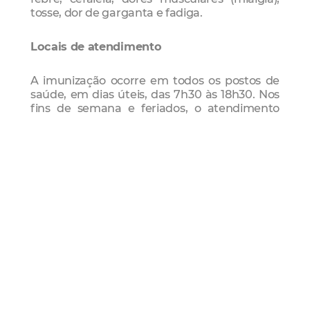
tosse, dor de garganta e fadiga.
Locais de atendimento
A imunização ocorre em todos os postos de
saúde, em dias úteis, das 7h30 às 18h30. Nos
fins de semana e feriados, o atendimento
ocorre nos postos divulgados nos canais
oficiais.
Documentação necessária
Para ter acesso à imunização, o usuário
deverá apresentar documento oficial com
foto e comprovante de residência.
Vacina
Influenza
Campanha