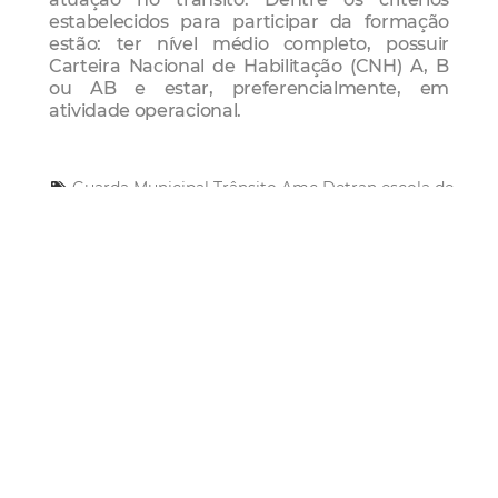
estabelecidos para participar da formação
estão: ter nível médio completo, possuir
Carteira Nacional de Habilitação (CNH) A, B
ou AB e estar, preferencialmente, em
atividade operacional.
Guarda Municipal
Trânsito
Amc
Detran
escola de
gestão
Sesec
Mais Lidas