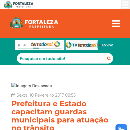
Sexta, 10 Fevereiro 2017 08:55
Prefeitura e Estado
capacitam guardas
municipais para atuação
no trânsito