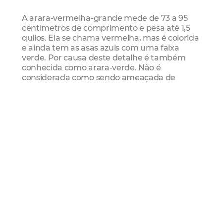
A arara-vermelha-grande mede de 73 a 95
centímetros de comprimento e pesa até 1,5
quilos. Ela se chama vermelha, mas é colorida
e ainda tem as asas azuis com uma faixa
verde. Por causa deste detalhe é também
conhecida como arara-verde. Não é
considerada como sendo ameaçada de
extinção, embora tenha desaparecido de
lugares onde antes era comum. De acordo
com Andressa, a reprodução da espécie em
cativeiro é celebrada como uma conquista,
tendo em vista que isso demonstra os
cuidados adequados recebidos pela equipe
do zoológico.