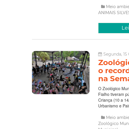
Meio ambi
ANIMAIS SILV
Le
Segunda, 15 
Zoológi
o recor
na Sema
O Zoológico Muni
Fialho tiveram p
Criança (10 a 14
Urbanismo e Pais
Meio ambi
Zoológico Mun