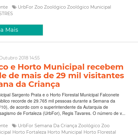
ente
UrbFor
Zoo
Zoológico
Zoológico Municipal
ESTRES
ia Mais
Outubro 2018 14:55
co e Horto Municipal recebem
de de mais de 29 mil visitantes
na da Criança
cipal Sargento Prata e o Horto Florestal Municipal Falconete
úblico recorde de 29.765 mil pessoas durante a Semana da
/10), de acordo com o superintendente da Autarquia de
agismo de Fortaleza (UrbFor), Regis Tavares. O número de v...
ente
UrbFor
Semana Da Criança
Zoológico
Zoo
icipal
Horto Fortaleza
Horto Municipal
Horto Florestal