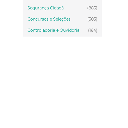
Segurança Cidadã
(885)
Concursos e Seleções
(305)
Controladoria e Ouvidoria
(164)
Servidor
(199)
Fiscalização
(151)
Proteção Animal
(34)
Relações Comunitárias
(10)
Mulheres
(21)
Regionais
(58)
Primeira Infância
(30)