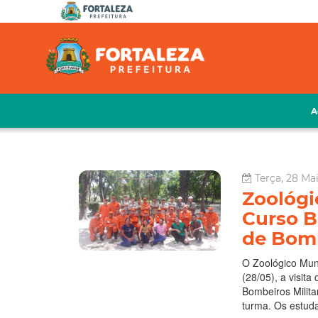
A
Terça, 28 Mai
Zoológi
Curso B
de Bomb
O Zoológico Muni
(28/05), a visit
Bombeiros Milit
turma. Os estuda