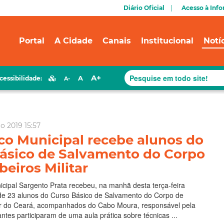
Diário Oficial
Acesso à Inf
Portal
A Cidade
Canais
Institucional
Notí
A+
A
cessibilidade:
A-
o 2019 15:57
co Municipal recebe alunos do
ásico de Salvamento do Corpo
eiros Militar
cipal Sargento Prata recebeu, na manhã desta terça-feira
a de 23 alunos do Curso Básico de Salvamento do Corpo de
ar do Ceará, acompanhados do Cabo Moura, responsável pela
ntes participaram de uma aula prática sobre técnicas ...