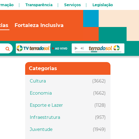
ormação
Transparência
Serviços
Legislação
cias
Fortaleza Inclusiva
Categorias
Cultura
(3662)
Economia
(1662)
Esporte e Lazer
(1128)
Infraestrutura
(957)
Juventude
(1949)